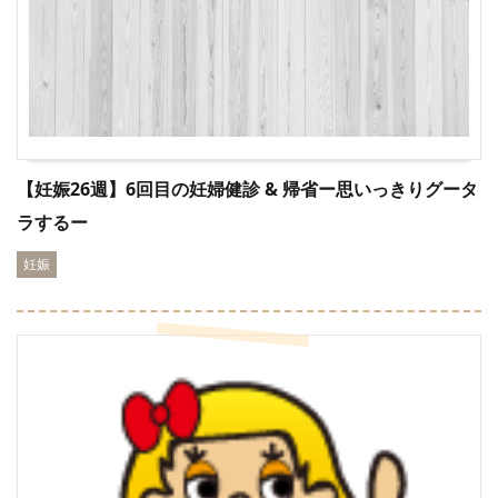
【妊娠26週】6回目の妊婦健診 & 帰省ー思いっきりグータ
ラするー
妊娠