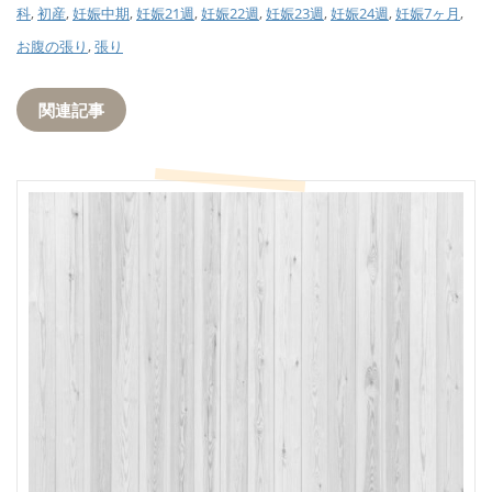
科
,
初産
,
妊娠中期
,
妊娠21週
,
妊娠22週
,
妊娠23週
,
妊娠24週
,
妊娠7ヶ月
,
お腹の張り
,
張り
関連記事