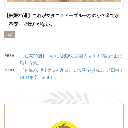
【妊娠25週】これがマタニティーブルーなのか？全てが
「不安」で仕方がない。
妊娠
PREV
【妊娠20週】ついに妊娠6ヶ月突入です！胎動はまだ
独り占め。
NEXT
【妊娠7ヶ月】約5ヶ月ぶりに水戸市を脱出。ど田舎で
BBQを楽しみました！