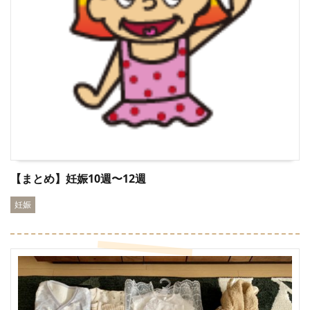
【まとめ】妊娠10週〜12週
妊娠