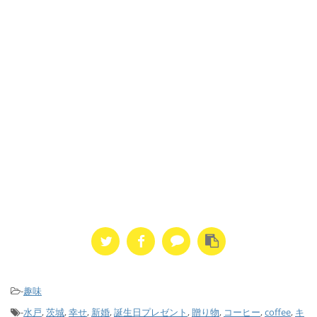
-
趣味
-
水戸
,
茨城
,
幸せ
,
新婚
,
誕生日プレゼント
,
贈り物
,
コーヒー
,
coffee
,
キ