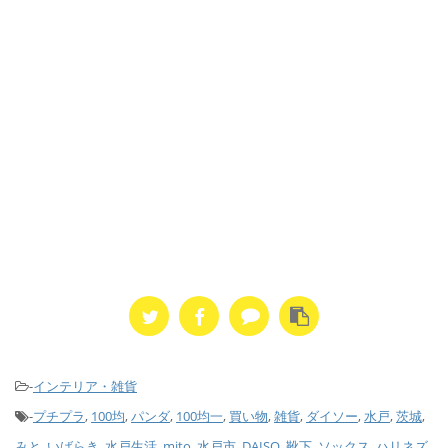
-
インテリア・雑貨
-
プチプラ
,
100均
,
パンダ
,
100均一
,
買い物
,
雑貨
,
ダイソー
,
水戸
,
茨城
,
みと
,
いばらき
,
水戸生活
,
mito
,
水戸市
,
DAISO
,
靴下
,
ソックス
,
ハリネズ