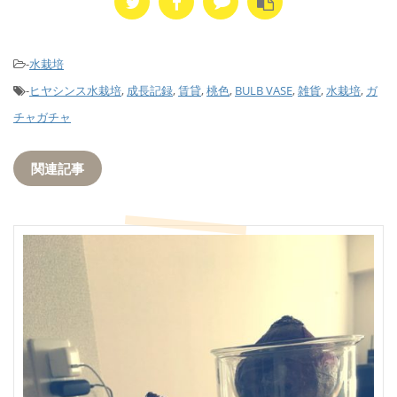
-
水栽培
-
ヒヤシンス水栽培
,
成長記録
,
賃貸
,
桃色
,
BULB VASE
,
雑貨
,
水栽培
,
ガ
チャガチャ
関連記事