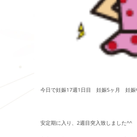
今日で妊娠17週1日目 妊娠5ヶ月 妊
安定期に入り、2週目突入致しました^^