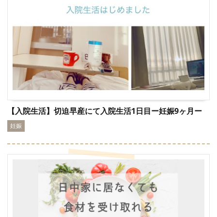
【入院生活】切迫早産にて入院生活1日目ー妊娠9ヶ月ー
妊娠