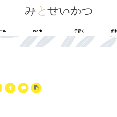
ール
Work
子育て
便