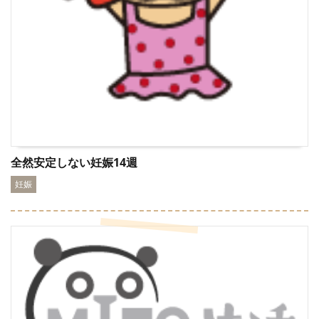
全然安定しない妊娠14週
妊娠