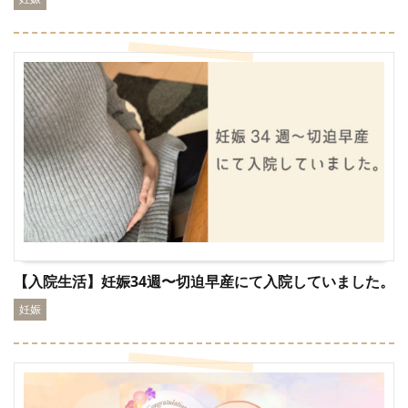
【入院生活】妊娠34週〜切迫早産にて入院していました。
妊娠