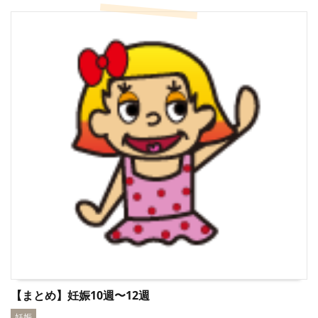
【まとめ】妊娠10週〜12週
妊娠