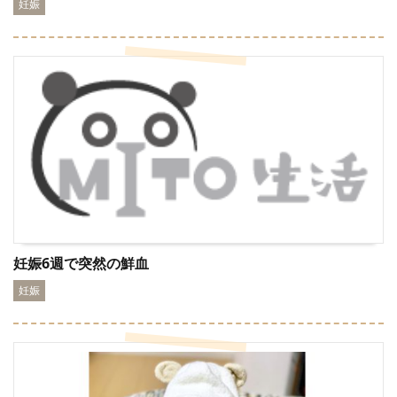
妊娠
妊娠6週で突然の鮮血
妊娠