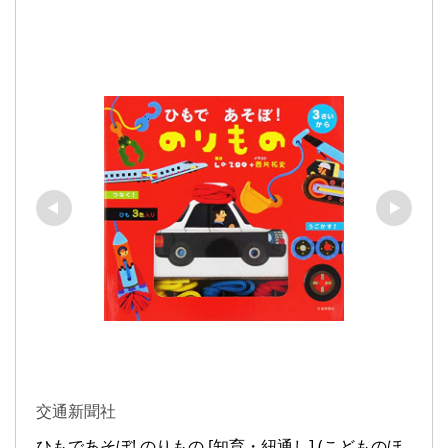
交通新聞社
ひもであそぼ! のりもの [知育・紐通し] (こどものほ