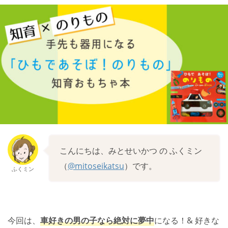
こんにちは、みとせいかつ の ふくミン
（
@mitoseikatsu
）です。
ふくミン
今回は、
車好きの男の子なら絶対に夢中
になる！& 好きな