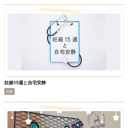
妊娠15週と自宅安静
妊娠