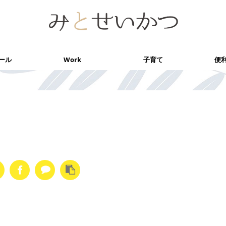
ール
Work
子育て
便