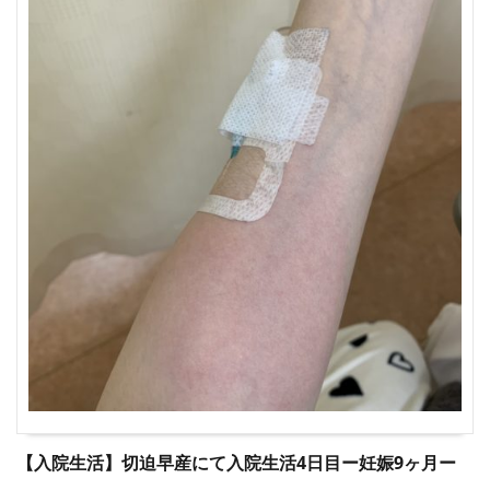
【入院生活】切迫早産にて入院生活4日目ー妊娠9ヶ月ー