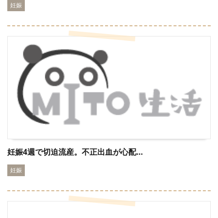
妊娠
妊娠4週で切迫流産。不正出血が心配…
妊娠