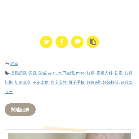
-
妊娠
-
成長記録
,
賃貸
,
茨城
,
みと
,
水戸生活
,
mito
,
妊娠
,
産婦人科
,
初産
,
妊娠
初期
,
切迫流産
,
不正出血
,
自宅安静
,
母子手帳
,
妊娠9週
,
妊婦検診
,
経膣エ
コー
関連記事