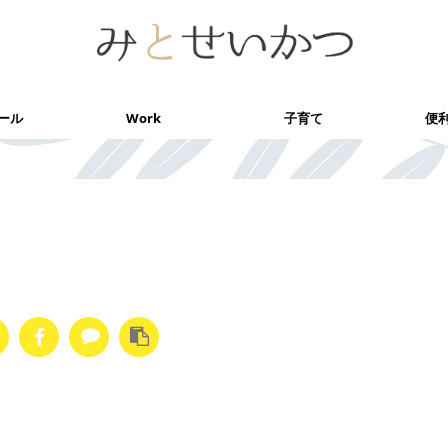
ール
Work
子育て
便