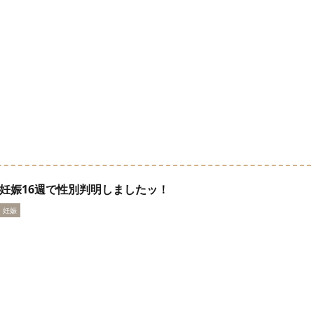
妊娠16週で性別判明しましたッ！
妊娠